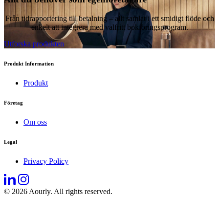
Från tidrapportering till betalning – allt samlat i ett smidigt flöde och
enkelt att integrera med valfritt bokföringsprogram.
Utforska produkten
Produkt Information
Produkt
Företag
Om oss
Legal
Privacy Policy
© 2026 Aourly. All rights reserved.