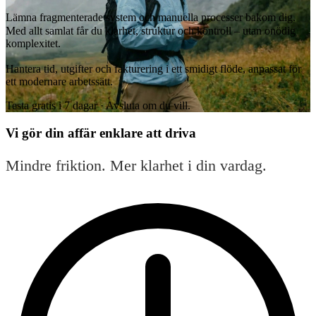
Lämna fragmenterade system och manuella processer bakom dig.
Med allt samlat får du klarhet, struktur och kontroll – utan onödig
komplexitet.
Hantera tid, utgifter och fakturering i ett smidigt flöde, anpassat för
ett modernare arbetssätt.
Testa gratis i 7 dagar · Avsluta om du vill.
Vi gör din affär enklare att driva
Mindre friktion. Mer klarhet i din vardag.