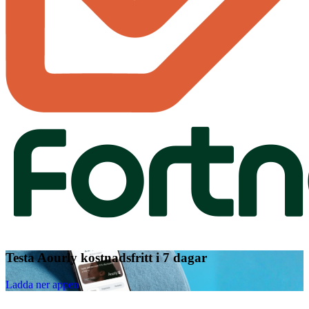
Testa Aourly kostnadsfritt i 7 dagar
Ladda ner appen